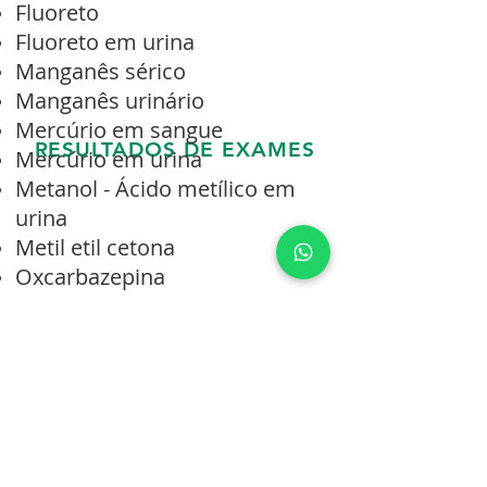
Fluoreto
Fluoreto em urina
Manganês sérico
Manganês urinário
Mercúrio em sangue
RESULTADOS DE EXAMES
Mercúrio em urina
Metanol - Ácido metílico em
urina
Metil etil cetona
Oxcarbazepina
Pesquisa de cistinúria
Selênio em urina
Selênio sérico
Vitamina A
Vitamina "C"
Vitamina E
Vitamina B1 (tiamina)