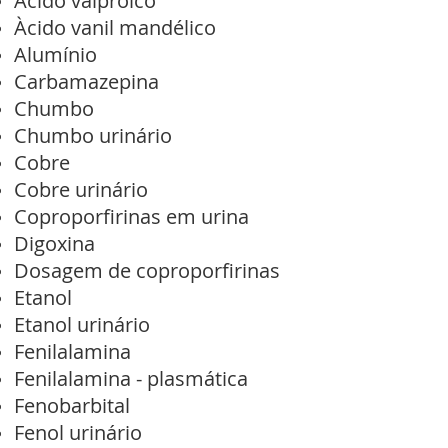
Ácido valpróico
Àcido vanil mandélico
Alumínio
Carbamazepina
Chumbo
Chumbo urinário
Cobre
Cobre urinário
Coproporfirinas em urina
Digoxina
Dosagem de coproporfirinas
Etanol
Etanol urinário
Fenilalamina
Fenilalamina - plasmática
Fenobarbital
Fenol urinário